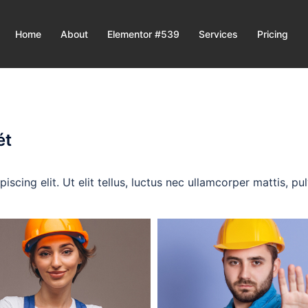
Home
About
Elementor #539
Services
Pricing
ét
scing elit. Ut elit tellus, luctus nec ullamcorper mattis, pu